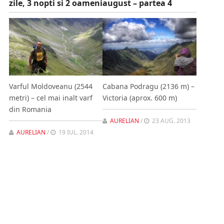
zile, 3 nopti si 2 oameni
august – partea 4
Varful Moldoveanu (2544
Cabana Podragu (2136 m) –
metri) – cel mai inalt varf
Victoria (aprox. 600 m)
din Romania
AURELIAN
/
23 AUG. 2013
AURELIAN
/
19 IUL. 2014