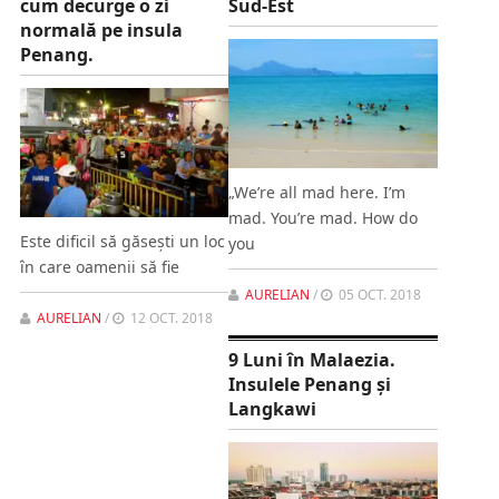
cum decurge o zi
Sud-Est
normală pe insula
Penang.
„We’re all mad here. I’m
mad. You’re mad. How do
Este dificil să găseşti un loc
you
în care oamenii să fie
AURELIAN
/
05 OCT. 2018
AURELIAN
/
12 OCT. 2018
9 Luni în Malaezia.
Insulele Penang şi
Langkawi