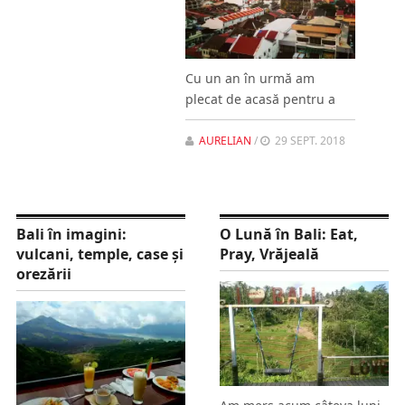
Cu un an în urmă am
plecat de acasă pentru a
AURELIAN
/
29 SEPT. 2018
Bali în imagini:
O Lună în Bali: Eat,
vulcani, temple, case şi
Pray, Vrăjeală
orezării