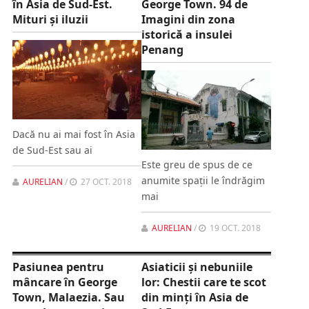
în Asia de Sud-Est.
George Town. 94 de
Mituri şi iluzii
Imagini din zona
istorică a insulei
Penang
Dacă nu ai mai fost în Asia
de Sud-Est sau ai
Este greu de spus de ce
anumite spaţii le îndrăgim
AURELIAN
/
27 OCT. 2018
mai
AURELIAN
/
19 OCT. 2018
Pasiunea pentru
Asiaticii şi nebuniile
mâncare în George
lor: Chestii care te scot
Town, Malaezia. Sau
din minţi în Asia de