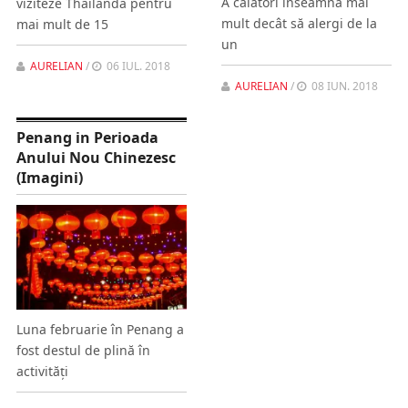
A călători înseamnă mai
viziteze Thailanda pentru
mult decât să alergi de la
mai mult de 15
un
AURELIAN
/
06 IUL. 2018
AURELIAN
/
08 IUN. 2018
Penang in Perioada
Anului Nou Chinezesc
(Imagini)
Luna februarie în Penang a
fost destul de plină în
activități