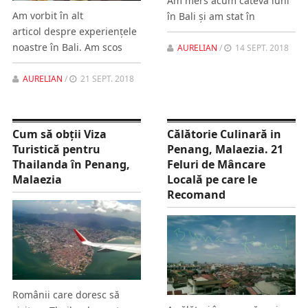
Am mers acum câteva luni
Am vorbit în alt
în Bali şi am stat în
articol despre experienţele
noastre în Bali. Am scos
AURELIAN
/
14 SEPT. 2018
AURELIAN
/
21 SEPT. 2018
Cum să obţii Viza
Călătorie Culinară in
Turistică pentru
Penang, Malaezia. 21
Thailanda în Penang,
Feluri de Mâncare
Malaezia
Locală pe care le
Recomand
Românii care doresc să