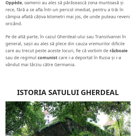
Oppède
, oamenii au ales să părăsească zona muntoasă şi
rece, fără a se afla într-un pericol imediat, pentru a trăi în
câmpia aflată câţiva kilometri mai jos, de unde puteau reveni
oricând.
Pe de altă parte, în cazul Gherdeal-ului sau Transilvaniei în
general, saşii au ales să plece din cauza vremurilor dificile
care au trecut peste aceste locuri, fie că vorbim de
războaie
sau de regimul
comunist
care i-a deportat în Rusia şi i-a
vândut mai târziu către Germania.
ISTORIA SATULUI GHERDEAL