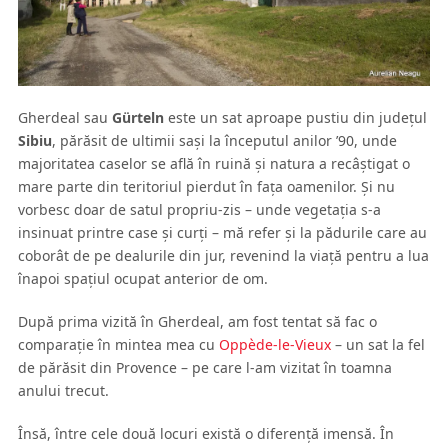
Gherdeal sau
Gürteln
este un sat aproape pustiu din judeţul
Sibiu
, părăsit de ultimii saşi la începutul anilor ’90, unde
majoritatea caselor se află în ruină şi natura a recâştigat o
mare parte din teritoriul pierdut în faţa oamenilor. Şi nu
vorbesc doar de satul propriu-zis – unde vegetaţia s-a
insinuat printre case şi curţi – mă refer şi la pădurile care au
coborât de pe dealurile din jur, revenind la viaţă pentru a lua
înapoi spaţiul ocupat anterior de om.
După prima vizită în Gherdeal, am fost tentat să fac o
comparaţie în mintea mea cu
Oppède-le-Vieux
– un sat la fel
de părăsit din Provence – pe care l-am vizitat în toamna
anului trecut.
Însă, între cele două locuri există o diferenţă imensă. În