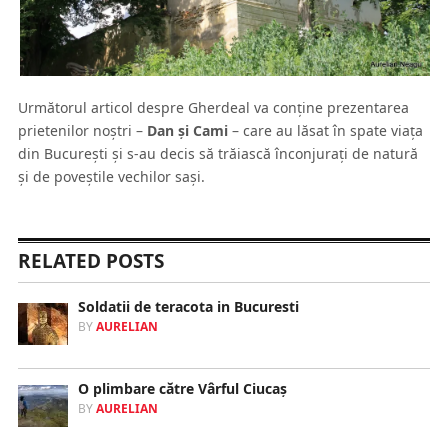
Următorul articol despre Gherdeal va conţine prezentarea
prietenilor noştri –
Dan şi Cami
– care au lăsat în spate viaţa
din Bucureşti şi s-au decis să trăiască înconjuraţi de natură
şi de poveştile vechilor saşi.
RELATED POSTS
Soldatii de teracota in Bucuresti
BY
AURELIAN
O plimbare către Vârful Ciucaş
BY
AURELIAN