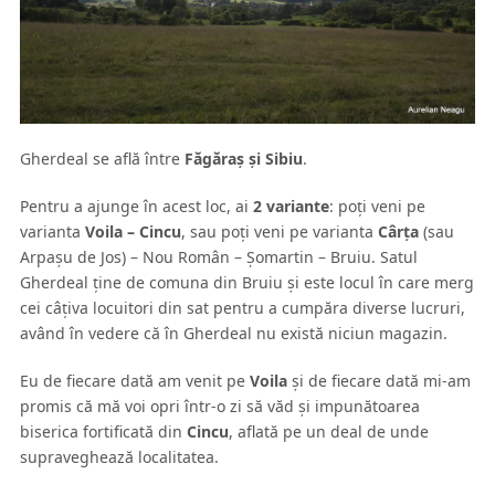
Gherdeal se află între
Făgăraş şi Sibiu
.
Pentru a ajunge în acest loc, ai
2 variante
: poţi veni pe
varianta
Voila – Cincu
, sau poţi veni pe varianta
Cârţa
(sau
Arpaşu de Jos) – Nou Român – Şomartin – Bruiu. Satul
Gherdeal ţine de comuna din Bruiu şi este locul în care merg
cei câţiva locuitori din sat pentru a cumpăra diverse lucruri,
având în vedere că în Gherdeal nu există niciun magazin.
Eu de fiecare dată am venit pe
Voila
şi de fiecare dată mi-am
promis că mă voi opri într-o zi să văd şi impunătoarea
biserica fortificată din
Cincu
, aflată pe un deal de unde
supraveghează localitatea.