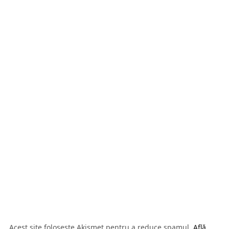
Acest site folosește Akismet pentru a reduce spamul.
Află