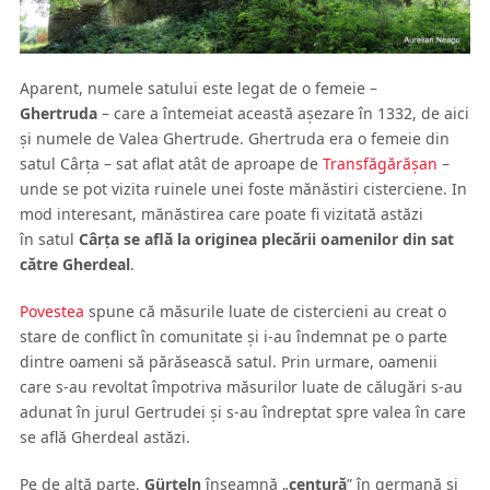
Aparent, numele satului este legat de o femeie –
Ghertruda
– care a întemeiat această aşezare în 1332, de aici
şi numele de Valea Ghertrude. Ghertruda era o femeie din
satul Cârţa – sat aflat atât de aproape de
Transfăgărăşan
–
unde se pot vizita ruinele unei foste mănăstiri cisterciene. In
mod interesant, mănăstirea care poate fi vizitată astăzi
în satul
Cârţa se află la originea plecării oamenilor din sat
către Gherdeal
.
Povestea
spune că măsurile luate de cistercieni au creat o
stare de conflict în comunitate şi i-au îndemnat pe o parte
dintre oameni să părăsească satul. Prin urmare, oamenii
care s-au revoltat împotriva măsurilor luate de călugări s-au
adunat în jurul Gertrudei şi s-au îndreptat spre valea în care
se află Gherdeal astăzi.
Pe de altă parte,
Gürteln
înseamnă „
centură
” în germană şi