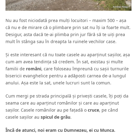
Nu au fost niciodată prea mulţi locuitori – maxim 500 – aşa
că nu e de mirare că o plimbare prin sat nu îţi ia foarte mult.
Desigur, asta dacă te-ai plimba prin jur fără să te uiţi prea
mult în stânga sau în dreapta la ruinele vechilor case.
Şi este interesant că nu toate casele au aparţinut saşilor, aşa
cum am avea tendinţa să credem. În sat, existau şi multe
familii de
români
, care foloseau împreună cu saşii turnurile
bisericii evanghelice pentru a adăposti carnea de-a lungul
anului. Aşa este la sat, unele lucruri sunt la comun.
Cum mergi pe strada principală şi priveşti casele, îţi poţi da
seama care au aparţinut românilor şi care au aparţinut
saşilor. Casele românilor au pe faţadă o
cruce
, pe când
casele saşilor au
spicul de grâu
.
Încă de atunci, noi eram cu Dumnezeu, ei cu Munca.