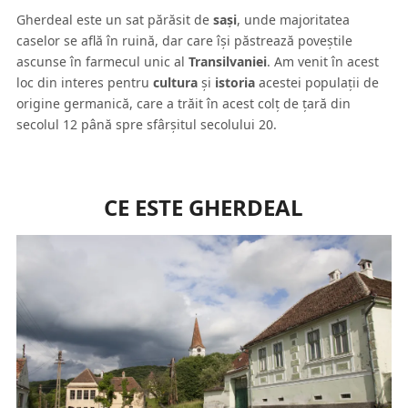
Gherdeal este un sat părăsit de
saşi
, unde majoritatea
caselor se află în ruină, dar care îşi păstrează poveştile
ascunse în farmecul unic al
Transilvaniei
. Am venit în acest
loc din interes pentru
cultura
şi
istoria
acestei populaţii de
origine germanică, care a trăit în acest colţ de ţară din
secolul 12 până spre sfârşitul secolului 20.
CE ESTE GHERDEAL