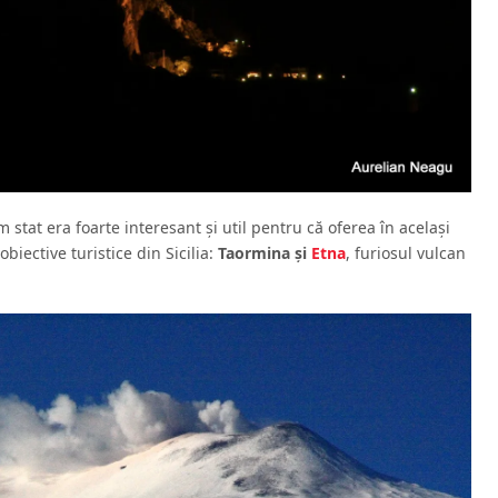
tat era foarte interesant şi util pentru că oferea în acelaşi
biective turistice din Sicilia:
Taormina şi
Etna
, furiosul vulcan