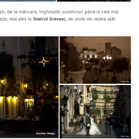
şti, de la mâncare, îngheţată, suveniruri până la cele mai
poze, mai ales la
Teatrul Grecesc
, de unde vei vedea atât