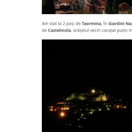
Am stat la 2 paşi de
Taormina
, în
Giardini Na
de
Castelmola
, orăşelul vecin cocoţat puţin m