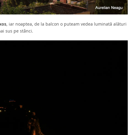
xos
, iar noaptea, de la balcon o puteam vedea luminată alături
ai sus pe stânci.