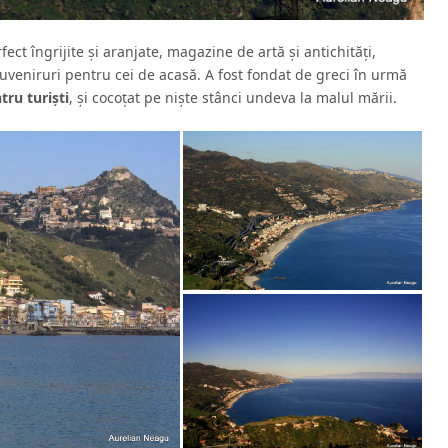
ect îngrijite şi aranjate, magazine de artă şi antichităţi,
 suveniruri pentru cei de acasă. A fost fondat de greci în urmă
tru turişti
, şi cocoţat pe nişte stânci undeva la malul mării.