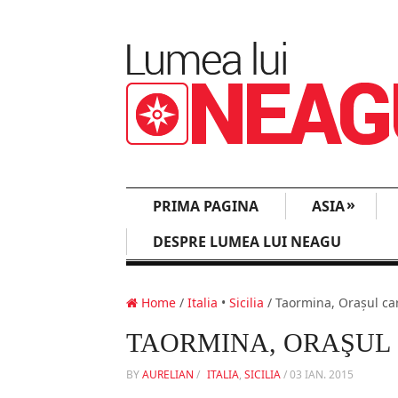
»
PRIMA PAGINA
ASIA
DESPRE LUMEA LUI NEAGU
Home
/
Italia
•
Sicilia
/ Taormina, Oraşul car
TAORMINA, ORAŞUL 
BY
AURELIAN
/
ITALIA
,
SICILIA
/
03 IAN. 2015