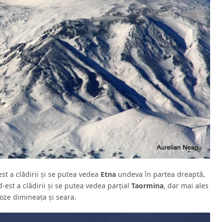
st a clădirii şi se putea vedea
Etna
undeva în partea dreaptă,
-est a clădirii şi se putea vedea parţial
Taormina
, dar mai ales
oze dimineaţa şi seara.