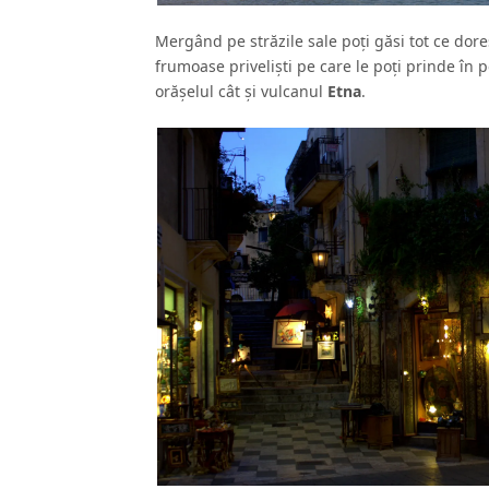
Mergând pe străzile sale poţi găsi tot ce dore
frumoase privelişti pe care le poţi prinde în 
orăşelul cât şi vulcanul
Etna
.