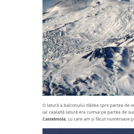
O latură a balconului dădea spre partea de ve
iar cealaltă latură era cumva pe partea de sud
Castelmola
, cu care am şi făcut numeroase p